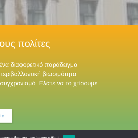
τους πολίτες
 ένα διαφορετικό παράδειγμα
περιβαλλοντική βιωσιμότητα
κσυγχρονισμό. Ελάτε να το χτίσουμε
ία
assume that you are happy with it.