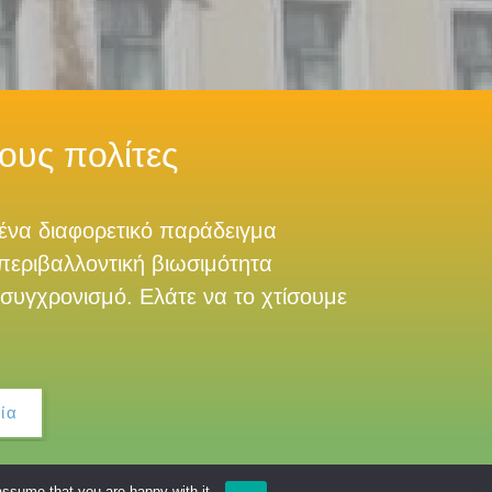
τους πολίτες
 ένα διαφορετικό παράδειγμα
περιβαλλοντική βιωσιμότητα
κσυγχρονισμό. Ελάτε να το χτίσουμε
ία
assume that you are happy with it.