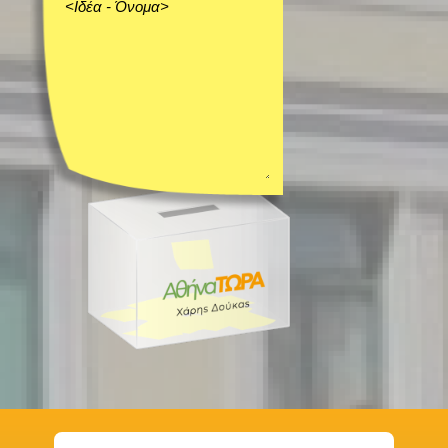
ΜΕΑ σε ευ
ρωπαικά π
ρογράμμα
τα