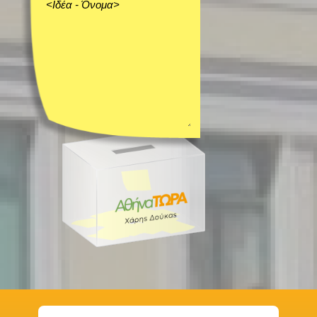
ΜΕΑ σε ευ
ρωπαικά π
ρογράμμα
τα