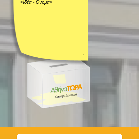
ΜΕΑ σε ευ
ρωπαικά π
ρογράμμα
τα